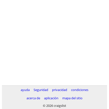
ayuda
Seguridad
privacidad
condiciones
acerca de
aplicación
mapa del sitio
© 2026 craigslist