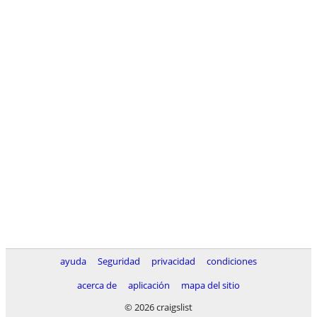
ayuda
Seguridad
privacidad
condiciones
acerca de
aplicación
mapa del sitio
© 2026 craigslist