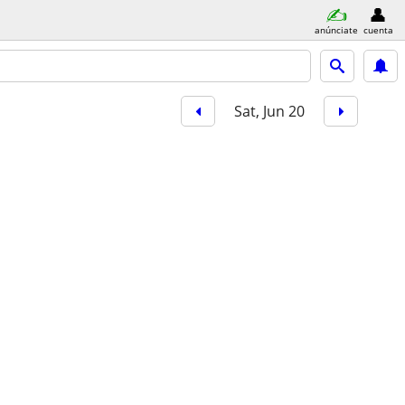
anúnciate
cuenta
Sat, Jun 20