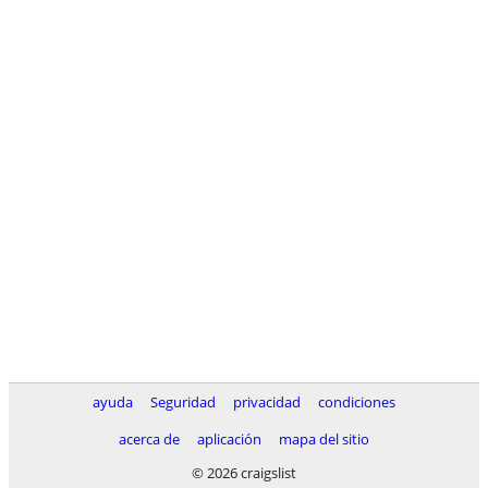
ayuda
Seguridad
privacidad
condiciones
acerca de
aplicación
mapa del sitio
© 2026 craigslist