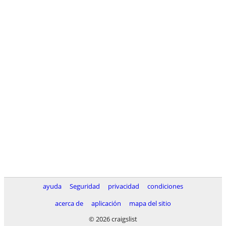
ayuda
Seguridad
privacidad
condiciones
acerca de
aplicación
mapa del sitio
© 2026 craigslist