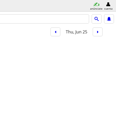
anúnciate
cuenta
Thu, Jun 25